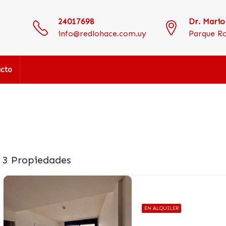
24017698
Dr. Mario
info@redlohace.com.uy
Parque R
cto
3 Propiedades
EN ALQUILER