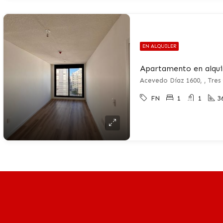
EN ALQUILER
Acevedo Díaz 1600, , Tres
FN
1
1
3