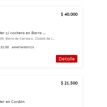
$ 40.000
Apartamento en alquiler c/ cochera en Barra de Carrasco
avenida de las americas 4900, Barra de Carrasco, Ciudad de la Costa
32.00
APARTAMENTOS
Detalle
$ 21.500
ler en Cordón