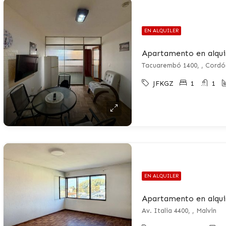
EN ALQUILER
Apartamento en alqui
Tacuarembó 1400, , Cordó
JFKGZ
1
1
EN ALQUILER
Apartamento en alquil
Av. Italia 4400, , Malvin