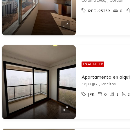
Colonia 1900, , Cordón
RED-95259
0
EN ALQUILER
Apartamento en alqui
3RJX+JJG, , Pocitos
JFK
0
1
2