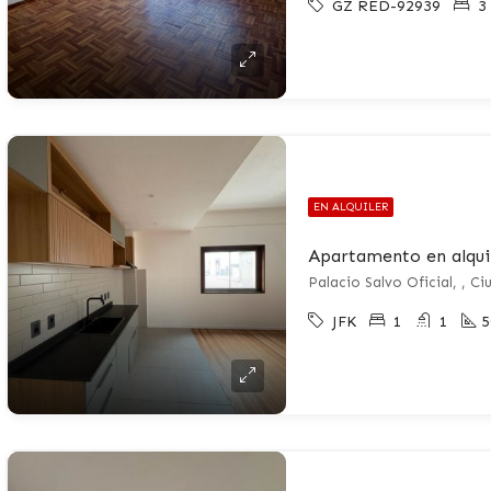
GZ RED-92939
3
EN ALQUILER
Apartamento en alquil
Palacio Salvo Oficial, , C
JFK
1
1
5