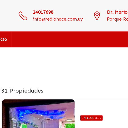
24017698
Dr. Mario
info@redlohace.com.uy
Parque R
cto
31 Propiedades
EN ALQUILER