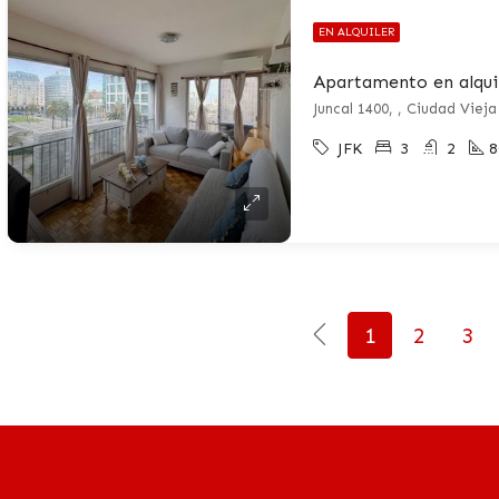
EN ALQUILER
Juncal 1400, , Ciudad Vieja
JFK
3
2
8
1
2
3