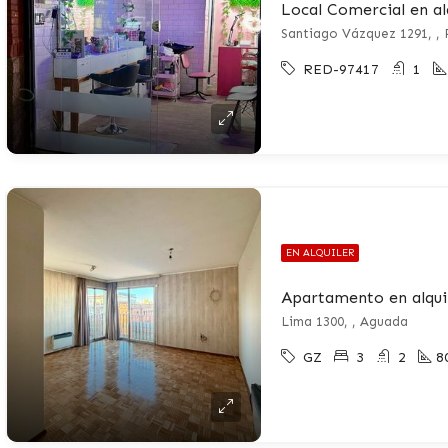
Local Comercial en al
Santiago Vázquez 1291, , 
RED-97417
1
EN ALQUILER
Apartamento en alqui
Lima 1300, , Aguada
GZ
3
2
8