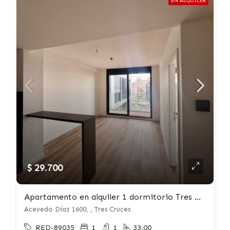
EN ALQUILER
$ 29.700
Apartamento en alquiler 1 dormitorio Tres Cruces
Acevedo Díaz 1600, , Tres Cruces
RED-89035
1
1
33.00