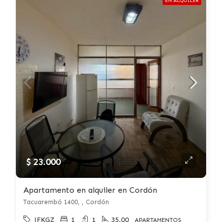
EN ALQUILER
$ 23.000
Apartamento en alquiler en Cordón
Tacuarembó 1400, , Cordón
JFKGZ
1
1
35.00
APARTAMENTOS