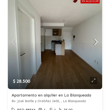
EN ALQUILER
$ 28.500
Apartamento en alquiler en La Blanqueada
Bv. José Batlle y Ordóñez 2400, , La Blanqueada
RED-88566
1
1
35.00