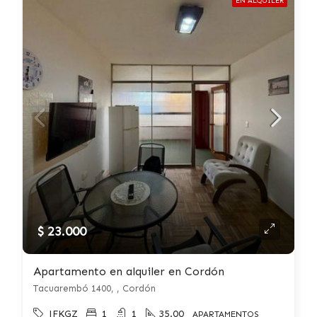
EN ALQUILER
$ 23.000
Apartamento en alquiler en Cordón
Tacuarembó 1400, , Cordón
JFKGZ
1
1
35.00
APARTAMENTOS