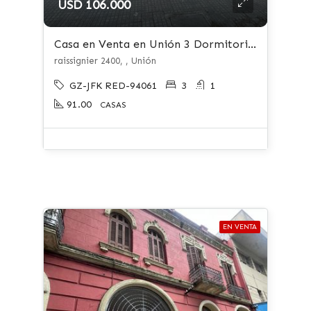
USD 106.000
Casa en Venta en Unión 3 Dormitorios
raissignier 2400, , Unión
GZ-JFK RED-94061
3
1
91.00
CASAS
EN VENTA