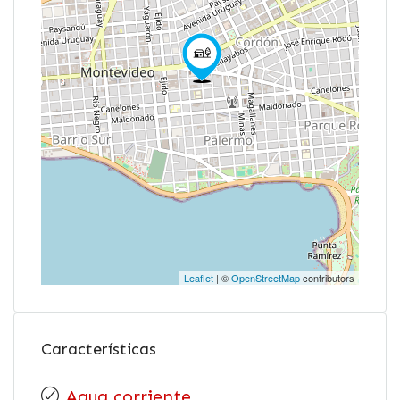
Leaflet
| ©
OpenStreetMap
contributors
Características
Agua corriente