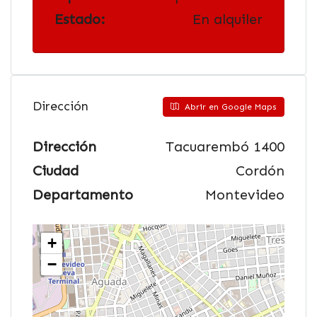
Estado:
En alquiler
Dirección
Abrir en Google Maps
Dirección
Tacuarembó 1400
Ciudad
Cordón
Departamento
Montevideo
+
−