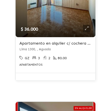
$ 36.000
Apartamento en alquiler c/ cochera en Aguada
Lima 1300, , Aguada
GZ
3
2
80.00
APARTAMENTOS
EN ALQUILER